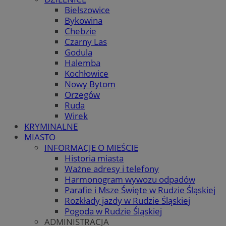
Bielszowice
Bykowina
Chebzie
Czarny Las
Godula
Halemba
Kochłowice
Nowy Bytom
Orzegów
Ruda
Wirek
KRYMINALNE
MIASTO
INFORMACJE O MIEŚCIE
Historia miasta
Ważne adresy i telefony
Harmonogram wywozu odpadów
Parafie i Msze Święte w Rudzie Śląskiej
Rozkłady jazdy w Rudzie Śląskiej
Pogoda w Rudzie Śląskiej
ADMINISTRACJA