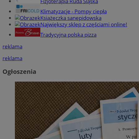
Fizjoterapia Ruda Śląska
Klimatyzacje - Pompy ciepła
Książeczka sanepidowska
Największy sklep z częściami online!
Tradycyjna polska pizza
reklama
reklama
Ogłoszenia