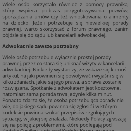
Wiele osób korzystało również z pomocy prawnika,
który wspiera podczas przygotowywania pozwów,
sporządzania umów czy też wnioskowania o alimenty
na dziecko. Jeżeli potrzebuje się niewielkiej porady
prawnej, warto skorzystać z forum prawnego, zanim
pójdzie się do sądu lub kancelarii adwokackiej.
Adwokat nie zawsze potrzebny
Wiele osób potrzebuje wyłącznie prostej porady
prawnej, przez co stara się uniknąć wizyty w kancelarii
adwokackiej. Niekiedy wystarczy, że wskaże się komuś
artykuł, na jaki powinien się powoływać i wyjaśni się w
kilku zdaniach, jakie są jego prawa, a sprawa zostanie
rozwiązana. Spotkanie z adwokatem jest kosztowne,
natomiast sama porada trwa jedynie kilka minut.
Ponadto zdarza się, że osoba potrzebująca porady nie
wie, do jakiego sądu powinna się zgłosić i w którym
kodeksie powinna szukać przepisów regulujących
sytuację, w jakiej się znalazła. Niekiedy Polacy zgłaszają
się na policję z problemami, które podlegają pod
Kodeks Cywilny, a nie pod Kodeks Karny, przez co