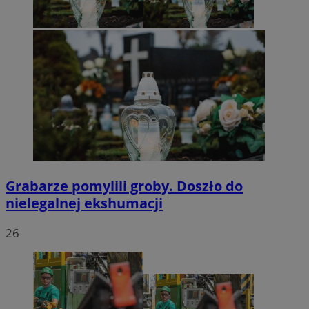
Grabarze pomylili groby. Doszło do
nielegalnej ekshumacji
26