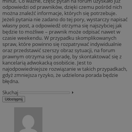
minut. Co ważne, część pytań na forum uzyskało już
odpowiedzi od prawników, dzięki czemu pośród nich
można znaleźć informacje, których się potrzebuje.
Jeżeli pytania nie zadano do tej pory, wystarczy napisać
własny post, a odpowiedź otrzyma się najszybciej jak
będzie to możliwe – prawnik może odpisać nawet w
czasie weekendu. W przypadku skomplikowanych
spraw, które powinno się rozpatrywać indywidualnie
oraz przedstawić szerszy obraz sytuacji, na forum
prawnym otrzyma się poradę, by skontaktować się z
kancelarią adwokacką osobiście. Jest to
najodpowiedniejsze rozwiązanie w takich przypadkach,
gdyż zmniejsza ryzyko, że udzielona porada będzie
błędna.
Słuchaj
⏵︎
Udostępnij