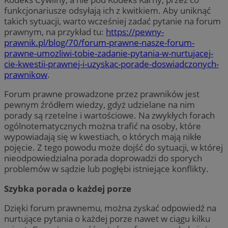
funkcjonariusze odsyłają ich z kwitkiem. Aby uniknąć
takich sytuacji, warto wcześniej zadać pytanie na forum
prawnym, na przykład tu:
https://pewny-
prawnik.pl/blog/70/forum-prawne-nasze-forum-
prawne-umozliwi-tobie-zadanie-pytania-w-nurtujacej-
cie-kwestii-prawnej-i-uzyskac-porade-doswiadczonych-
prawnikow
.
Forum prawne prowadzone przez prawników jest
pewnym źródłem wiedzy, gdyż udzielane na nim
porady są rzetelne i wartościowe. Na zwykłych forach
ogólnotematycznych można trafić na osoby, które
wypowiadają się w kwestiach, o których mają nikłe
pojęcie. Z tego powodu może dojść do sytuacji, w której
nieodpowiedzialna porada doprowadzi do sporych
problemów w sądzie lub pogłębi istniejące konflikty.
Szybka porada o każdej porze
Dzięki forum prawnemu, można zyskać odpowiedź na
nurtujące pytania o każdej porze nawet w ciągu kilku