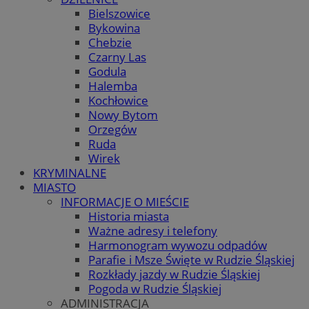
Bielszowice
Bykowina
Chebzie
Czarny Las
Godula
Halemba
Kochłowice
Nowy Bytom
Orzegów
Ruda
Wirek
KRYMINALNE
MIASTO
INFORMACJE O MIEŚCIE
Historia miasta
Ważne adresy i telefony
Harmonogram wywozu odpadów
Parafie i Msze Święte w Rudzie Śląskiej
Rozkłady jazdy w Rudzie Śląskiej
Pogoda w Rudzie Śląskiej
ADMINISTRACJA