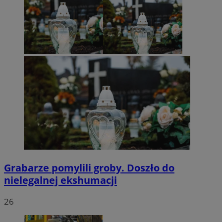
Grabarze pomylili groby. Doszło do
nielegalnej ekshumacji
26