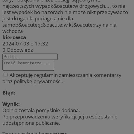
najczęstszych wypadk&oacute;w drogowych.... to nie
jest wypadek bo na torach nie moze nikt przebywac to
jest droga dla pociagu a nie dla
samob&oacute;jc&oacute;w kt&oacute;rzy na nia
wchodzą
kierowca
2024-07-03 o 17:32
0
Odpowiedz
Akceptuję regulamin zamieszczania komentarzy
oraz politykę prywatności.
Błąd:
Wynik:
Opinia została pomyślnie dodana.
Po przeprowadzeniu weryfikacji, jej treść zostanie
udostępniona publicznie.