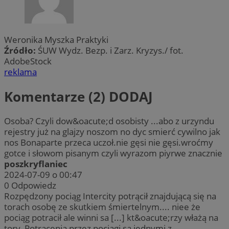
Weronika Myszka Praktyki
Źródło:
ŚUW Wydz. Bezp. i Zarz. Kryzys./ fot.
AdobeStock
reklama
Komentarze (2)
DODAJ
Osoba? Czyli dow&oacute;d osobisty ...abo z urzyndu
rejestry już na glajzy noszom no dyc smierć cywilno jak
nos Bonaparte przeca uczoł.nie gęsi nie gęsi.wroćmy
gotce i słowom pisanym czyli wyrazom piyrwe znacznie
poszkryflaniec
2024-07-09 o 00:47
0
Odpowiedz
Rozpędzony pociąg Intercity potrącił znajdującą się na
torach osobę ze skutkiem śmiertelnym.... niee że
pociąg potracił ale winni sa [...] kt&oacute;rzy włażą na
tory, Potrącenia przez pociągi są jednymi z