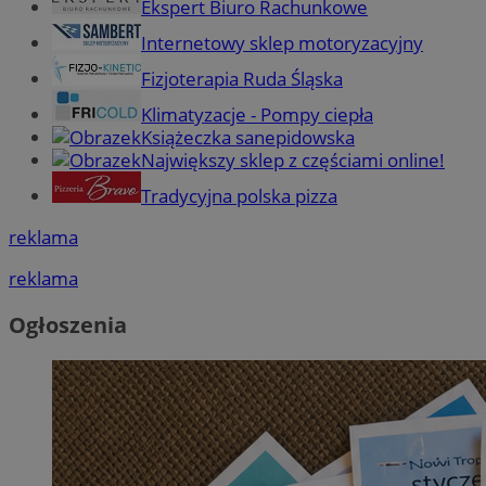
Ekspert Biuro Rachunkowe
Internetowy sklep motoryzacyjny
Fizjoterapia Ruda Śląska
Klimatyzacje - Pompy ciepła
Książeczka sanepidowska
Największy sklep z częściami online!
Tradycyjna polska pizza
reklama
reklama
Ogłoszenia