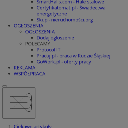
SmartHalls.com - Hale stalowe
Certyfikatomat.pl - Świadectwa
energetyczne
Skup - nieruchomości.org
OGŁOSZENIA
OGŁOSZENIA
Dodaj ogłoszenie
POLECAMY
Protocol IT
Pracuj.pl - praca w Rudzie Śląskiej
GoWork.pl - oferty pracy
REKLAMA
WSPÓŁPRACA
Ciekawe artykuły