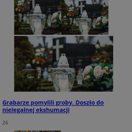
Grabarze pomylili groby. Doszło do
nielegalnej ekshumacji
26