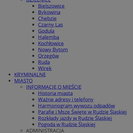
Bielszowice
Bykowina
Chebzie
Czarny Las
Godula
Halemba
Kochłowice
Nowy Bytom
Orzegów
Ruda
Wirek
KRYMINALNE
MIASTO
INFORMACJE O MIEŚCIE
Historia miasta
Ważne adresy i telefony
Harmonogram wywozu odpadów
Parafie i Msze Święte w Rudzie Śląskiej
Rozkłady jazdy w Rudzie Śląskiej
Pogoda w Rudzie Śląskiej
ADMINISTRACJA