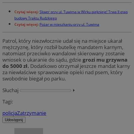
Czytaj więcej:
Skwer przy ul. Tuwima w Wirku pięknieje! Trwa II etap
budowy Traktu Rudzkiego
Czytaj więcej:
Pożar w mieszkaniu przy ul. Tuwima
Patrol, który niezwłocznie udał się na miejsce ukarał
mężczyznę, który rozbił butelkę mandatem karnym,
natomiast przeciwko wandalowi skierowany zostanie
wniosek o ukaranie do sądu, gdzie
grozi mu grzywna
do 5000 zł.
Dodatkowo otrzymał jeszcze mandat karny
za niewłaściwe sprawowanie opieki nad psem, który
swobodnie biegał po parku.
Słuchaj
⏵︎
Tagi:
policja
Zatrzymanie
Udostępnij