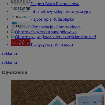
Ekspert Biuro Rachunkowe
Internetowy sklep motoryzacyjny
Fizjoterapia Ruda Śląska
Klimatyzacje - Pompy ciepła
Książeczka sanepidowska
Największy sklep z częściami online!
Tradycyjna polska pizza
reklama
reklama
Ogłoszenia