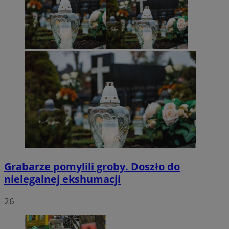
Grabarze pomylili groby. Doszło do
nielegalnej ekshumacji
26