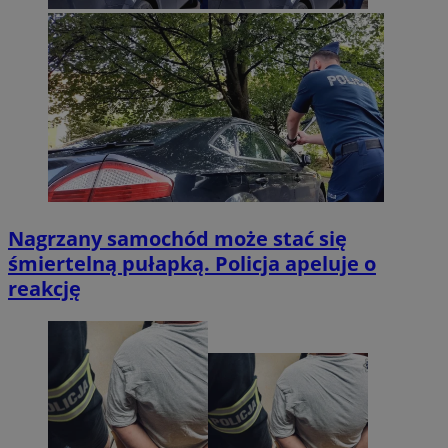
Nagrzany samochód może stać się
śmiertelną pułapką. Policja apeluje o
reakcję