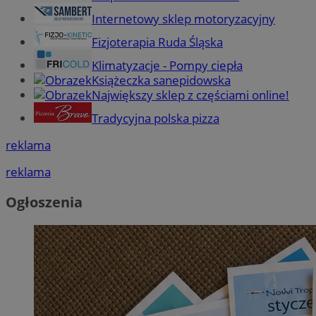
Internetowy sklep motoryzacyjny
Fizjoterapia Ruda Śląska
Klimatyzacje - Pompy ciepła
Książeczka sanepidowska
Największy sklep z częściami online!
Tradycyjna polska pizza
reklama
reklama
Ogłoszenia