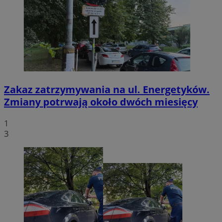
Zakaz zatrzymywania na ul. Energetyków.
Zmiany potrwają około dwóch miesięcy
1
3