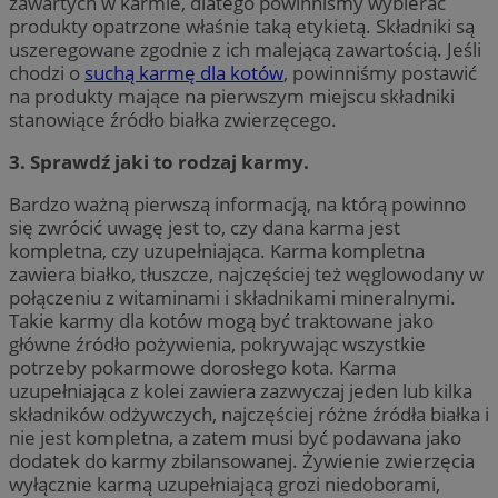
zawartych w karmie, dlatego powinniśmy wybierać
produkty opatrzone właśnie taką etykietą. Składniki są
uszeregowane zgodnie z ich malejącą zawartością. Jeśli
chodzi o
suchą karmę dla kotów
, powinniśmy postawić
na produkty mające na pierwszym miejscu składniki
stanowiące źródło białka zwierzęcego.
3. Sprawdź jaki to rodzaj karmy.
Bardzo ważną pierwszą informacją, na którą powinno
się zwrócić uwagę jest to, czy dana karma jest
kompletna, czy uzupełniająca. Karma kompletna
zawiera białko, tłuszcze, najczęściej też węglowodany w
połączeniu z witaminami i składnikami mineralnymi.
Takie karmy dla kotów mogą być traktowane jako
główne źródło pożywienia, pokrywając wszystkie
potrzeby pokarmowe dorosłego kota. Karma
uzupełniająca z kolei zawiera zazwyczaj jeden lub kilka
składników odżywczych, najczęściej różne źródła białka i
nie jest kompletna, a zatem musi być podawana jako
dodatek do karmy zbilansowanej. Żywienie zwierzęcia
wyłącznie karmą uzupełniającą grozi niedoborami,