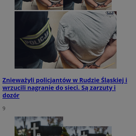
Znieważyli policjantów w Rudzie Śląskiej i
wrzucili nagranie do sieci. Są zarzuty i
dozór
9