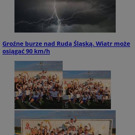
Groźne burze nad Rudą Śląską. Wiatr może
osiągać 90 km/h