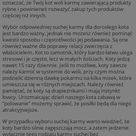
oznaczać, że Twój kot woli karmę zawierającą produkty
rybne i powinieneś rozważyć zakup tych produktów
częściej niż innych.
Wybór odpowiedniej suchej karmy dla dorosłego kota
jest bardzo ważny, jednak nie możesz również pominąć
kwestii sposobu i częstotliwości jej podawania. Są one
również ważne dla poprawy relacji zwierzęcia z
właścicielem. Kot to samotnik, który bardzo łatwo ulega
stresowi i je często, lecz w małych ilościach. Koty jedzą
nawet 15 razy dziennie. Jeśli to możliwe, koty zawsze
należy karmić w systemie do woli, przy czym można
podzielić dzienną dawkę pokarmu na kilka misek, które
umieszcza się w różnych miejscach. Należy również
pamiętać, że koty są drapieżnikami i mają instynkt
łowcy. Urozmaicając dzień naszego kota zabawą w
“polowanie” możemy sprawić, że posiłki będą dla niego
atrakcyjniejsze.
W przypadku wyboru suchej karmy warto wiedzieć, że
koty bardzo silnie zagęszczają mocz, a zatem jedzenie
wyłącznie tego rodzaju karmy suchej bez