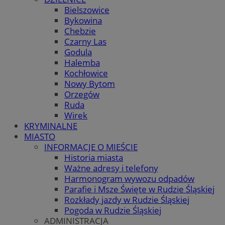
Bielszowice
Bykowina
Chebzie
Czarny Las
Godula
Halemba
Kochłowice
Nowy Bytom
Orzegów
Ruda
Wirek
KRYMINALNE
MIASTO
INFORMACJE O MIEŚCIE
Historia miasta
Ważne adresy i telefony
Harmonogram wywozu odpadów
Parafie i Msze Święte w Rudzie Śląskiej
Rozkłady jazdy w Rudzie Śląskiej
Pogoda w Rudzie Śląskiej
ADMINISTRACJA