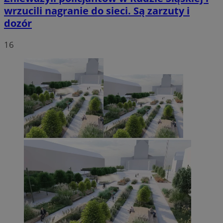
wrzucili nagranie do sieci. Są zarzuty i
dozór
16