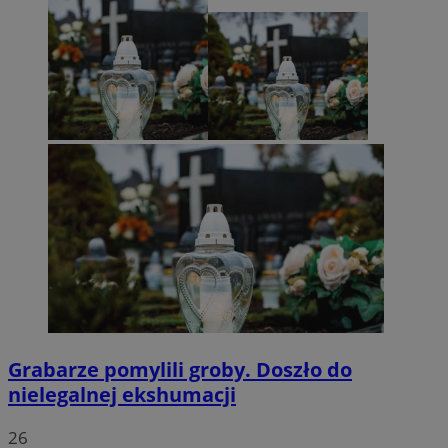
Grabarze pomylili groby. Doszło do
nielegalnej ekshumacji
26