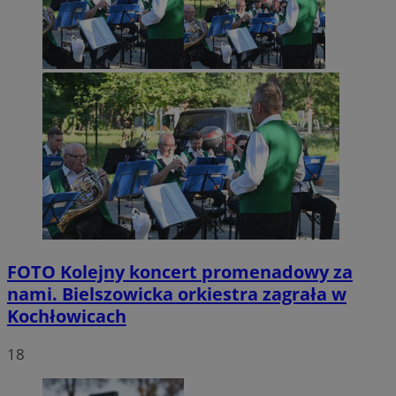
FOTO
Kolejny koncert promenadowy za
nami. Bielszowicka orkiestra zagrała w
Kochłowicach
18