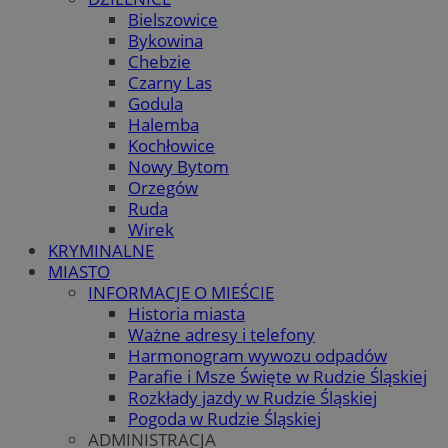
Bielszowice
Bykowina
Chebzie
Czarny Las
Godula
Halemba
Kochłowice
Nowy Bytom
Orzegów
Ruda
Wirek
KRYMINALNE
MIASTO
INFORMACJE O MIEŚCIE
Historia miasta
Ważne adresy i telefony
Harmonogram wywozu odpadów
Parafie i Msze Święte w Rudzie Śląskiej
Rozkłady jazdy w Rudzie Śląskiej
Pogoda w Rudzie Śląskiej
ADMINISTRACJA