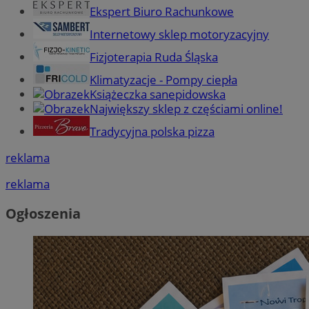
Ekspert Biuro Rachunkowe
Internetowy sklep motoryzacyjny
Fizjoterapia Ruda Śląska
Klimatyzacje - Pompy ciepła
Książeczka sanepidowska
Największy sklep z częściami online!
Tradycyjna polska pizza
reklama
reklama
Ogłoszenia