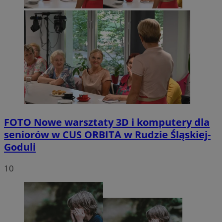
FOTO
Nowe warsztaty 3D i komputery dla
seniorów w CUS ORBITA w Rudzie Śląskiej-
Goduli
10