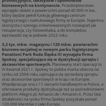
promocyjnych, tekstyliów i upominków
biznesowych na kontynencie.
Przedsiębiorstwo
wynajęło obiekt o powierzchni ponad 40 000 m kw.,
który będzie pełnił funkcję głównego centrum
logistycznego i nadrukowego firmy w Europie. Najemca
skorzysta z szeregu zrównoważonych rozwiązań jak
rekuperacja, czy fotowoltaika, a do kompleksu
wprowadzi się w połowie 2022 roku.
3,2 tys. mkw. magazynu i 120 mkw. powierzchni
biurowo-socjalnej w nowym parku logistycznym
Panattoni Park Ruda Śląska III wynajęła firma
Spokey, specjalizująca się w dystrybucji sprzętu i
akcesoriów sportowych.
Planowany start operacji to
IV kwartał 2021 r. Spokey to polska marka obecna na
rynku od 2004 roku zajmująca się sprzedażą sprzętu
oraz akcesoriów sportowych w kraju i w Europie.
Współpracuje ona z 11 sieciami handlowymi w Polsce, a
oferowane produkty dystrybuuje też za pośrednictwem
platform Allegro.pl, Amazon.de i Amazon.it. Przez lata
działalności na rynku firma Spokey pozyskała ponad
120.000 klientów z całej Europy.