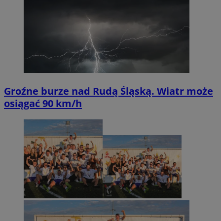
Groźne burze nad Rudą Śląską. Wiatr może
osiągać 90 km/h