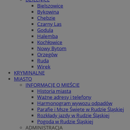
Bielszowice
Bykowina
Chebzie
Czarny Las
Godula
Halemba
Kochłowice
Nowy Bytom
Orzegów
Ruda
Wirek
KRYMINALNE
MIASTO
INFORMACJE O MIEŚCIE
Historia miasta
Ważne adresy i telefony
Harmonogram wywozu odpadów
Parafie i Msze Święte w Rudzie Śląskiej
Rozkłady jazdy w Rudzie Śląskiej
Pogoda w Rudzie Śląskiej
ADMINISTRACJA