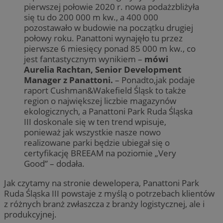
pierwszej połowie 2020 r. nowa podażzbliżyła
się tu do 200 000 m kw., a 400 000
pozostawało w budowie na początku drugiej
połowy roku. Panattoni wynajęło tu przez
pierwsze 6 miesięcy ponad 85 000 m kw., co
jest fantastycznym wynikiem –
mówi
Aurelia Rachtan, Senior Development
Manager z Panattoni.
– Ponadto,jak podaje
raport Cushman&Wakefield Śląsk to także
region o największej liczbie magazynów
ekologicznych, a Panattoni Park Ruda Śląska
III doskonale się w ten trend wpisuje,
ponieważ jak wszystkie nasze nowo
realizowane parki będzie ubiegał się o
certyfikację BREEAM na poziomie „Very
Good” – dodała.
Jak czytamy na stronie dewelopera, Panattoni Park
Ruda Śląska III powstaje z myślą o potrzebach klientów
z różnych branż zwłaszcza z branży logistycznej, ale i
produkcyjnej.