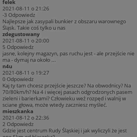
felek
2021-08-11 o 21:26
-3
Odpowiedz
Najlepsze jak zasypali bunkier z obszaru warownego
Śląsk. Takie coś tylko u nas
zdegustowany
2021-08-11 o 20:00
5
Odpowiedz
jasne, kolejny magazyn, pas ruchu jest - ale przejście nie
ma - dymaj na około ...
n4u
2021-08-11 o 19:27
0
Odpowiedz
Kaj ty tam chcesz przejście jeszcze? Na obwodnicy? Na
70/80km/h? Na 4 i więcej pasach odgrodzonych pasem
zieleni i barierkami? Człowieku weź rozpęd i walnij w
sciane głowa, może wtedy zaczniesz myśleć.
mieszkanka
2021-08-12 o 22:36
2
Odpowiedz
Gdzie jest centrum Rudy Śląskiej i jak wyliczyli że jest
ono 5km od blaszoka?