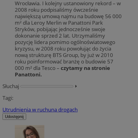
Wrocławia. I kolejny ustanowiony rekord – w
2008 roku podpisaliśmy ówcześnie
największą umową najmu na budowę 56 000
m² dla Leroy Merlin w Panattoni Park
Stryków, pobijając jednocześnie swoje
dokonanie sprzed 2 lat. Utrzymaliśmy
pozycję lidera pomimo ogólnoświatowego
kryzysu, w 2008 roku powołując do życia
nową strukturę BTS Group, by już w 2010
roku poinformować branżę o budowie 57
000 m² dla Tesco –
czytamy na stronie
Panattoni.
Słuchaj
⏵︎
Tagi:
Utrudnienia w ruchu
na drogach
Udostępnij