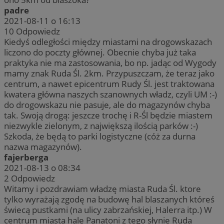
padre
2021-08-11 o 16:13
10
Odpowiedz
Kiedyś odległości między miastami na drogowskazach
liczono do poczty głównej. Obecnie chyba już taka
praktyka nie ma zastosowania, bo np. jadąc od Wygody
mamy znak Ruda Śl. 2km. Przypuszczam, że teraz jako
centrum, a nawet epicentrum Rudy Śl. jest traktowana
kwatera główna naszych szanownych władz, czyli UM :-)
do drogowskazu nie pasuje, ale do magazynów chyba
tak. Swoją drogą: jeszcze trochę i R-Śl będzie miastem
niezwykle zielonym, z największą ilością parków :-)
Szkoda, że będą to parki logistyczne (cóż za durna
nazwa magazynów).
fajerberga
2021-08-13 o 08:34
2
Odpowiedz
Witamy i pozdrawiam władzę miasta Ruda Śl. ktore
tylko wyrażają zgodę na budowę hal blaszanych któreś
świecą pustkami (na ulicy zabrzańskiej, Halerra itp.) W
centrum miasta hale Panatoni z tego słynie Ruda