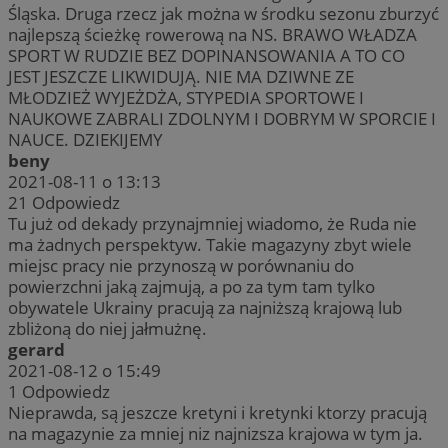
Śląska. Druga rzecz jak można w środku sezonu zburzyć
najlepszą ścieżkę rowerową na NS. BRAWO WŁADZA
SPORT W RUDZIE BEZ DOPINANSOWANIA A TO CO
JEST JESZCZE LIKWIDUJĄ. NIE MA DZIWNE ZE
MŁODZIEŻ WYJEŻDŻA, STYPEDIA SPORTOWE I
NAUKOWE ZABRALI ZDOLNYM I DOBRYM W SPORCIE I
NAUCE. DZIEKIJEMY
beny
2021-08-11 o 13:13
21
Odpowiedz
Tu już od dekady przynajmniej wiadomo, że Ruda nie
ma żadnych perspektyw. Takie magazyny zbyt wiele
miejsc pracy nie przynoszą w porównaniu do
powierzchni jaką zajmują, a po za tym tam tylko
obywatele Ukrainy pracują za najniższą krajową lub
zbliżoną do niej jałmużnę.
gerard
2021-08-12 o 15:49
1
Odpowiedz
Nieprawda, są jeszcze kretyni i kretynki ktorzy pracują
na magazynie za mniej niz najnizsza krajowa w tym ja.