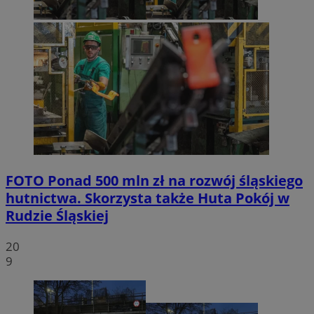
FOTO
Ponad 500 mln zł na rozwój śląskiego
hutnictwa. Skorzysta także Huta Pokój w
Rudzie Śląskiej
20
9