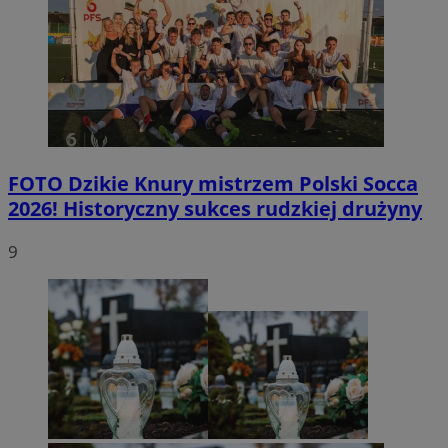
FOTO
Dzikie Knury mistrzem Polski Socca
2026! Historyczny sukces rudzkiej drużyny
9