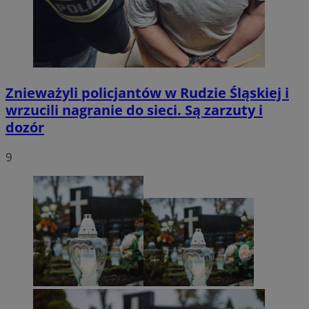
Znieważyli policjantów w Rudzie Śląskiej i
wrzucili nagranie do sieci. Są zarzuty i
dozór
9