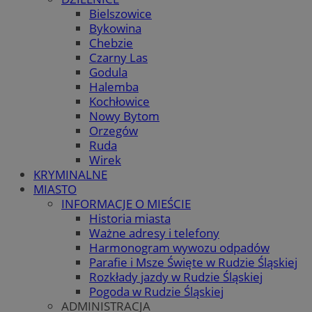
Bielszowice
Bykowina
Chebzie
Czarny Las
Godula
Halemba
Kochłowice
Nowy Bytom
Orzegów
Ruda
Wirek
KRYMINALNE
MIASTO
INFORMACJE O MIEŚCIE
Historia miasta
Ważne adresy i telefony
Harmonogram wywozu odpadów
Parafie i Msze Święte w Rudzie Śląskiej
Rozkłady jazdy w Rudzie Śląskiej
Pogoda w Rudzie Śląskiej
ADMINISTRACJA