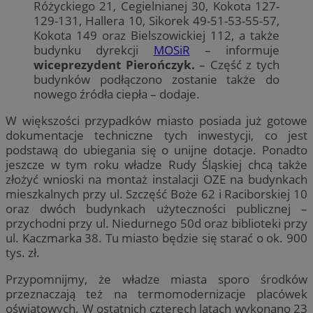
Różyckiego 21, Cegielnianej 30, Kokota 127-
129-131, Hallera 10, Sikorek 49-51-53-55-57,
Kokota 149 oraz Bielszowickiej 112, a także
budynku dyrekcji
MOSiR
– informuje
wiceprezydent Pierończyk.
– Część z tych
budynków podłączono zostanie także do
nowego źródła ciepła – dodaje.
W większości przypadków miasto posiada już gotowe
dokumentacje techniczne tych inwestycji, co jest
podstawą do ubiegania się o unijne dotacje. Ponadto
jeszcze w tym roku władze Rudy Śląskiej chcą także
złożyć wnioski na montaż instalacji OZE na budynkach
mieszkalnych przy ul. Szczęść Boże 62 i Raciborskiej 10
oraz dwóch budynkach użyteczności publicznej –
przychodni przy ul. Niedurnego 50d oraz biblioteki przy
ul. Kaczmarka 38. Tu miasto będzie się starać o ok. 900
tys. zł.
Przypomnijmy, że władze miasta sporo środków
przeznaczają też na termomodernizacje placówek
oświatowych. W ostatnich czterech latach wykonano 23