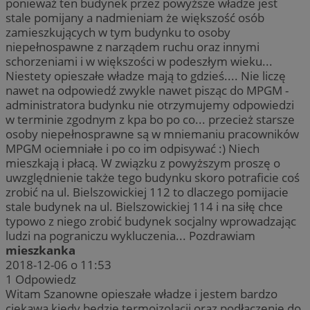
ponieważ ten budynek przez powyższe władze jest
stale pomijany a nadmieniam że większość osób
zamieszkujących w tym budynku to osoby
niepełnospawne z narządem ruchu oraz innymi
schorzeniami i w większości w podeszłym wieku...
Niestety opieszałe władze mają to gdzieś.... Nie liczę
nawet na odpowiedź zwykle nawet pisząc do MPGM -
administratora budynku nie otrzymujemy odpowiedzi
w terminie zgodnym z kpa bo po co... przecież starsze
osoby niepełnosprawne są w mniemaniu pracowników
MPGM ociemniałe i po co im odpisywać :) Niech
mieszkają i płacą. W związku z powyższym proszę o
uwzględnienie także tego budynku skoro potraficie coś
zrobić na ul. Bielszowickiej 112 to dlaczego pomijacie
stale budynek na ul. Bielszowickiej 114 i na siłę chce
typowo z niego zrobić budynek socjalny wprowadzając
ludzi na pograniczu wykluczenia... Pozdrawiam
mieszkanka
2018-12-06 o 11:53
1
Odpowiedz
Witam Szanowne opieszałe władze i jestem bardzo
ciekawa kiedy będzie termoizolacji oraz podłączenie do