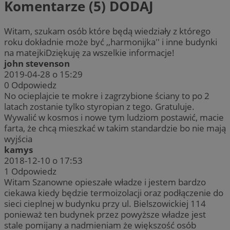
Komentarze (5)
DODAJ
Witam, szukam osób które będą wiedziały z którego
roku dokładnie może być ,,harmonijka'' i inne budynki
na matejkiDziękuję za wszelkie informacje!
john stevenson
2019-04-28 o 15:29
0
Odpowiedz
No ocieplajcie te mokre i zagrzybione ściany to po 2
latach zostanie tylko styropian z tego. Gratuluje.
Wywalić w kosmos i nowe tym ludziom postawić, macie
farta, że chcą mieszkać w takim standardzie bo nie mają
wyjścia
kamys
2018-12-10 o 17:53
1
Odpowiedz
Witam Szanowne opieszałe władze i jestem bardzo
ciekawa kiedy będzie termoizolacji oraz podłączenie do
sieci cieplnej w budynku przy ul. Bielszowickiej 114
ponieważ ten budynek przez powyższe władze jest
stale pomijany a nadmieniam że większość osób