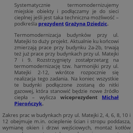
Systematycznie termomodernizujemy
miejskie obiekty i podłączamy je do sieci
cieplnej jeśli jest taka techniczna możliwość –
podkreśla
prezydent
Grażyna Dziedzic
.
Termomodernizacja budynków przy ul.
Matejki to duży projekt. Aktualnie ku końcowi
zmierzają prace przy budynku 2a-2b, trwają
też już prace przy budynkach przy ul. Matejki
7 i 9. Rozstrzygnięty zostałprzetarg na
termomodernizację tzw. harmonijki przy ul.
Matejki 2-12, wkrótce rozpocznie się
realizacja tego zadania. Na koniec wszystkie
te budynki podłączone zostaną do nitki
gazowej, która stanowić będzie nowe źródło
ciepła – wylicza
wiceprezydent
Michał
Pierończyk
.
Zakres prac w budynkach przy ul. Matejki 2, 4, 6, 8, 10 i
12 obejmuje m.in. ocieplenie ścian i stropu poddasza,
wymianę okien i drzwi wejściowych, montaż kotłów