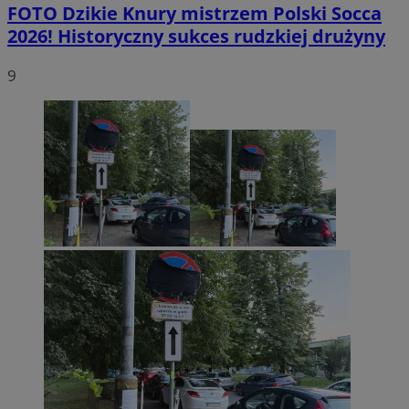
FOTO
Dzikie Knury mistrzem Polski Socca
2026! Historyczny sukces rudzkiej drużyny
9