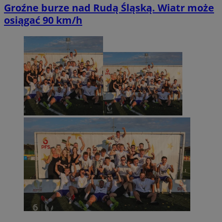
Groźne burze nad Rudą Śląską. Wiatr może
osiągać 90 km/h