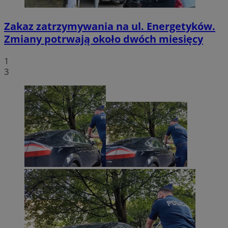
Zakaz zatrzymywania na ul. Energetyków.
Zmiany potrwają około dwóch miesięcy
1
3