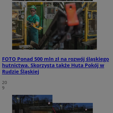
FOTO
Ponad 500 mln zł na rozwój śląskiego
hutnictwa. Skorzysta także Huta Pokój w
Rudzie Śląskiej
20
9