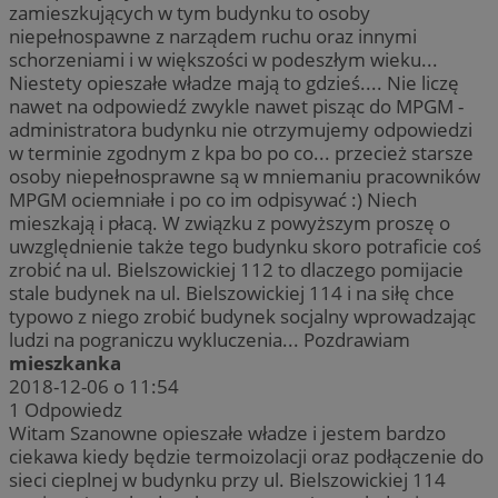
zamieszkujących w tym budynku to osoby
niepełnospawne z narządem ruchu oraz innymi
schorzeniami i w większości w podeszłym wieku...
Niestety opieszałe władze mają to gdzieś.... Nie liczę
nawet na odpowiedź zwykle nawet pisząc do MPGM -
administratora budynku nie otrzymujemy odpowiedzi
w terminie zgodnym z kpa bo po co... przecież starsze
osoby niepełnosprawne są w mniemaniu pracowników
MPGM ociemniałe i po co im odpisywać :) Niech
mieszkają i płacą. W związku z powyższym proszę o
uwzględnienie także tego budynku skoro potraficie coś
zrobić na ul. Bielszowickiej 112 to dlaczego pomijacie
stale budynek na ul. Bielszowickiej 114 i na siłę chce
typowo z niego zrobić budynek socjalny wprowadzając
ludzi na pograniczu wykluczenia... Pozdrawiam
mieszkanka
2018-12-06 o 11:54
1
Odpowiedz
Witam Szanowne opieszałe władze i jestem bardzo
ciekawa kiedy będzie termoizolacji oraz podłączenie do
sieci cieplnej w budynku przy ul. Bielszowickiej 114