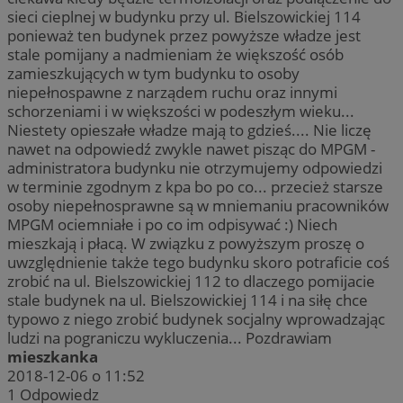
sieci cieplnej w budynku przy ul. Bielszowickiej 114
ponieważ ten budynek przez powyższe władze jest
stale pomijany a nadmieniam że większość osób
zamieszkujących w tym budynku to osoby
niepełnospawne z narządem ruchu oraz innymi
schorzeniami i w większości w podeszłym wieku...
Niestety opieszałe władze mają to gdzieś.... Nie liczę
nawet na odpowiedź zwykle nawet pisząc do MPGM -
administratora budynku nie otrzymujemy odpowiedzi
w terminie zgodnym z kpa bo po co... przecież starsze
osoby niepełnosprawne są w mniemaniu pracowników
MPGM ociemniałe i po co im odpisywać :) Niech
mieszkają i płacą. W związku z powyższym proszę o
uwzględnienie także tego budynku skoro potraficie coś
zrobić na ul. Bielszowickiej 112 to dlaczego pomijacie
stale budynek na ul. Bielszowickiej 114 i na siłę chce
typowo z niego zrobić budynek socjalny wprowadzając
ludzi na pograniczu wykluczenia... Pozdrawiam
mieszkanka
2018-12-06 o 11:52
1
Odpowiedz