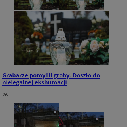
Grabarze pomylili groby. Doszło do
nielegalnej ekshumacji
26