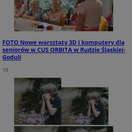
FOTO
Nowe warsztaty 3D i komputery dla
seniorów w CUS ORBITA w Rudzie Śląskiej-
Goduli
10