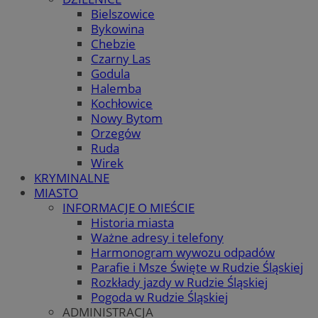
Bielszowice
Bykowina
Chebzie
Czarny Las
Godula
Halemba
Kochłowice
Nowy Bytom
Orzegów
Ruda
Wirek
KRYMINALNE
MIASTO
INFORMACJE O MIEŚCIE
Historia miasta
Ważne adresy i telefony
Harmonogram wywozu odpadów
Parafie i Msze Święte w Rudzie Śląskiej
Rozkłady jazdy w Rudzie Śląskiej
Pogoda w Rudzie Śląskiej
ADMINISTRACJA