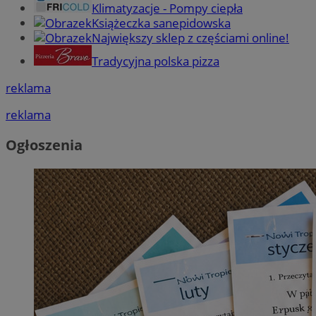
Klimatyzacje - Pompy ciepła
Książeczka sanepidowska
Największy sklep z częściami online!
Tradycyjna polska pizza
reklama
reklama
Ogłoszenia