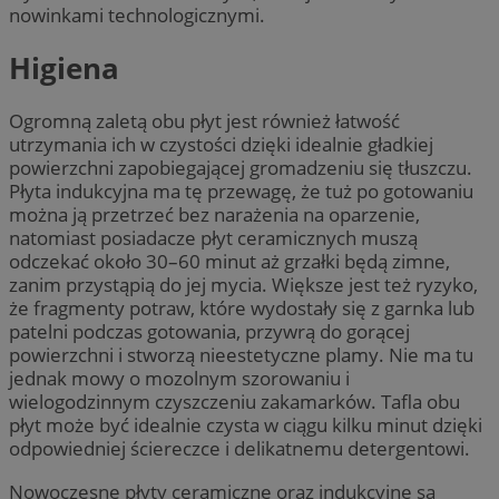
nowinkami technologicznymi.
Higiena
Ogromną zaletą obu płyt jest również łatwość
utrzymania ich w czystości dzięki idealnie gładkiej
powierzchni zapobiegającej gromadzeniu się tłuszczu.
Płyta indukcyjna ma tę przewagę, że tuż po gotowaniu
można ją przetrzeć bez narażenia na oparzenie,
natomiast posiadacze płyt ceramicznych muszą
odczekać około 30–60 minut aż grzałki będą zimne,
zanim przystąpią do jej mycia. Większe jest też ryzyko,
że fragmenty potraw, które wydostały się z garnka lub
patelni podczas gotowania, przywrą do gorącej
powierzchni i stworzą nieestetyczne plamy. Nie ma tu
jednak mowy o mozolnym szorowaniu i
wielogodzinnym czyszczeniu zakamarków. Tafla obu
płyt może być idealnie czysta w ciągu kilku minut dzięki
odpowiedniej ściereczce i delikatnemu detergentowi.
Nowoczesne płyty ceramiczne oraz indukcyjne są