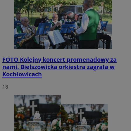
FOTO
Kolejny koncert promenadowy za
nami. Bielszowicka orkiestra zagrała w
Kochłowicach
18