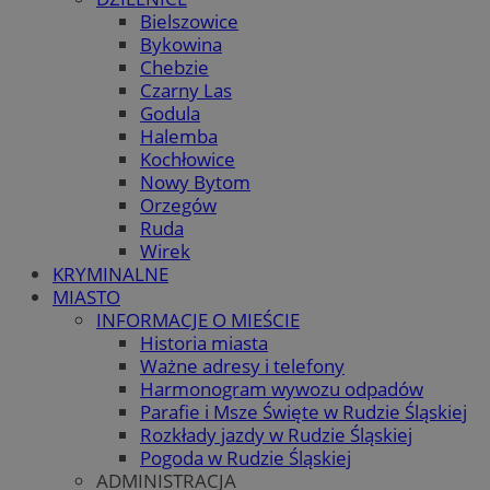
Bielszowice
Bykowina
Chebzie
Czarny Las
Godula
Halemba
Kochłowice
Nowy Bytom
Orzegów
Ruda
Wirek
KRYMINALNE
MIASTO
INFORMACJE O MIEŚCIE
Historia miasta
Ważne adresy i telefony
Harmonogram wywozu odpadów
Parafie i Msze Święte w Rudzie Śląskiej
Rozkłady jazdy w Rudzie Śląskiej
Pogoda w Rudzie Śląskiej
ADMINISTRACJA