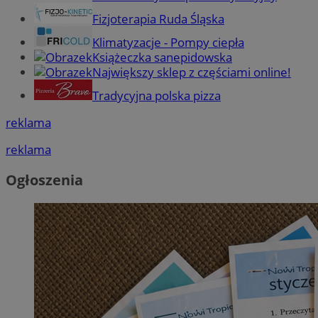
Fizjoterapia Ruda Śląska
Klimatyzacje - Pompy ciepła
Książeczka sanepidowska
Największy sklep z częściami online!
Tradycyjna polska pizza
reklama
reklama
Ogłoszenia