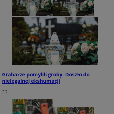
Grabarze pomylili groby. Doszło do
nielegalnej ekshumacji
26