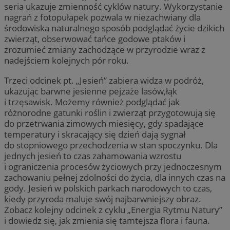
seria ukazuje zmienność cyklów natury. Wykorzystanie
nagrań z fotopułapek pozwala w niezachwiany dla
środowiska naturalnego sposób podglądać życie dzikich
zwierząt, obserwować tańce godowe ptaków i
zrozumieć zmiany zachodzące w przyrodzie wraz z
nadejściem kolejnych pór roku.
​Trzeci odcinek pt. „Jesień” zabiera widza w podróż,
ukazując barwne jesienne pejzaże lasów,łąk
i trzęsawisk. Możemy również podglądać jak
różnorodne gatunki roślin i zwierząt przygotowują się
do przetrwania zimowych miesięcy, gdy spadające
temperatury i skracający się dzień dają sygnał
do stopniowego przechodzenia w stan spoczynku. Dla
jednych jesień to czas zahamowania wzrostu
i ograniczenia procesów życiowych przy jednoczesnym
zachowaniu pełnej zdolności do życia, dla innych czas na
gody. Jesień w polskich parkach narodowych to czas,
kiedy przyroda maluje swój najbarwniejszy obraz.
Zobacz kolejny odcinek z cyklu „Energia Rytmu Natury”
i dowiedz się, jak zmienia się tamtejsza flora i fauna.