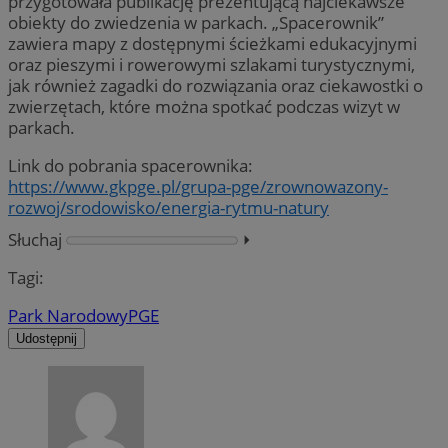
przygotowała publikację prezentującą najciekawsze
obiekty do zwiedzenia w parkach. „Spacerownik”
zawiera mapy z dostępnymi ścieżkami edukacyjnymi
oraz pieszymi i rowerowymi szlakami turystycznymi,
jak również zagadki do rozwiązania oraz ciekawostki o
zwierzętach, które można spotkać podczas wizyt w
parkach.
Link do pobrania spacerownika:
https://www.gkpge.pl/grupa-pge/zrownowazony-
rozwoj/srodowisko/energia-rytmu-natury
Słuchaj
⏵︎
Tagi:
Park Narodowy
PGE
Udostępnij