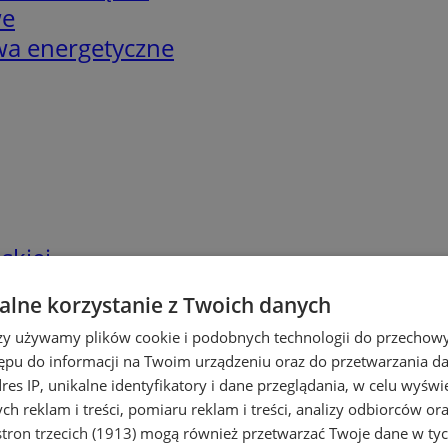
we
twa energetyczne
skiej
lne korzystanie z Twoich danych
rzy używamy plików cookie i podobnych technologii do przechow
ępu do informacji na Twoim urządzeniu oraz do przetwarzania 
dres IP, unikalne identyfikatory i dane przeglądania, w celu wyświ
h reklam i treści, pomiaru reklam i treści, analizy odbiorców or
tron trzecich (1913)
mogą również przetwarzać Twoje dane w tych