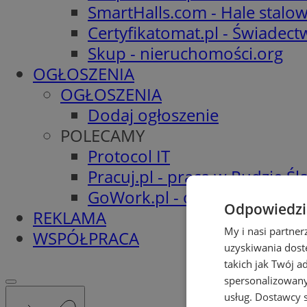
SmartHalls.com - Hale stalo
Certyfikatomat.pl - Świadec
Skup - nieruchomości.org
OGŁOSZENIA
OGŁOSZENIA
Dodaj ogłoszenie
POLECAMY
Protocol IT
Pracuj.pl - praca w Rudzie Ślą
GoWork.pl - oferty pracy
Odpowiedzia
REKLAMA
My i nasi partne
WSPÓŁPRACA
uzyskiwania dost
takich jak Twój a
spersonalizowanyc
usług.
Dostawcy s