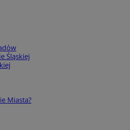
adów
e Śląskiej
kiej
ie Miasta?