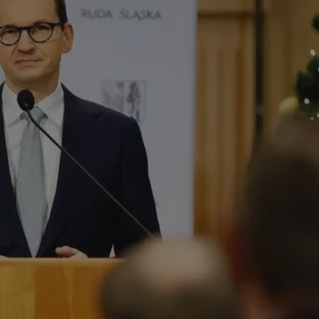
tyfikator sesji.
tyfikator sesji.
tyfikator sesji.
 celów
a, zapewniając, że
i, a ich dane są
przez witrynę
sług.
iania ludzi i botów.
ernetowej, ponieważ
aportów na temat
towej.
iania ludzi i botów.
ernetowej, ponieważ
aportów na temat
towej.
o przechowywania
watności dla ich
dane dotyczące
olityki i
ając, że ich
e w przyszłych
zez usługę Cookie-