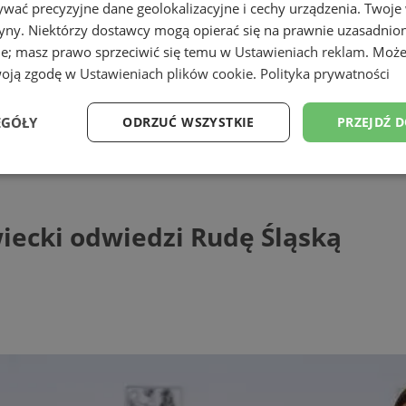
wać precyzyjne dane geolokalizacyjne i cechy urządzenia. Twoje
tryny. Niektórzy dostawcy mogą opierać się na prawnie uzasadnio
ie; masz prawo sprzeciwić się temu w
Ustawieniach reklam
. Może
woją zgodę w
Ustawieniach plików cookie
.
Polityka prywatności
EGÓŁY
ODRZUĆ WSZYSTKIE
PRZEJDŹ 
 odwiedzi Rudę Śląską
Wydajność
Targetowanie
Funkcjonalność
Ni
iecki odwiedzi Rudę Śląską
ezbędne
Wydajność
Targetowanie
Funkcjonalność
Niesklasyfikow
ie umożliwiają korzystanie z podstawowych funkcji strony internetowej, takich jak log
Bez niezbędnych plików cookie nie można prawidłowo korzystać ze strony internetowe
Provider
/
Okres
Opis
Domena
przechowywania