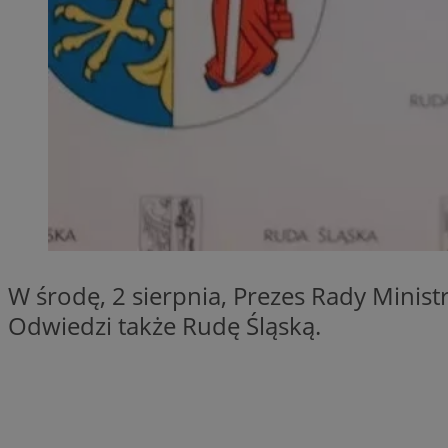
Provider
Nazwa
Domena
Nazwa
Nazwa
ttwid
.tiktok.c
_clsk
_fbp
FCCDCF
MR
W środę, 2 sierpnia, Prezes Rady Minis
_ga
MUID
Odwiedzi także Rudę Śląską.
SM
_ga_ES69V3SCKQ