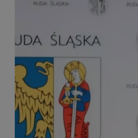
SessID
QeSessID
MvSessID
msToken
__cf_bm
__cf_bm
VISITOR_PRIVACY_
CookieScriptConse