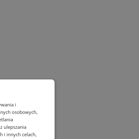
ywania i
danych osobowych,
etlania
az ulepszania
 i innych celach,