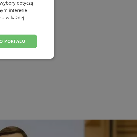
 wybory dotyczą
nym interesie
sz w każdej
DO PORTALU
esklasyfikowane
ane
owanie użytkownika i
j.