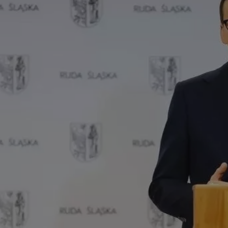
rudaslaska.com.pl
1 rok
Ten plik cookie przechowuje iden
rudaslaska.com.pl
1 rok
Ten plik cookie przechowuje iden
rudaslaska.com.pl
1 rok
Ten plik cookie przechowuje iden
.tiktok.com
1 tydzień 3 dni
Ten plik cookie jest używany do
uwierzytelniania i bezpieczeństw
użytkownicy pozostają zalogowan
zabezpieczone, jak poruszać się 
internetową lub interakcji z jej u
30 minut
Ten plik cookie służy do rozróżn
Cloudflare Inc.
Jest to korzystne dla strony int
.x.com
umożliwia tworzenie ważnych r
korzystania z jej witryny interne
29 minut 59
Ten plik cookie służy do rozróżn
Cloudflare Inc.
sekund
Jest to korzystne dla strony int
.twitter.com
umożliwia tworzenie ważnych r
korzystania z jej witryny interne
Polityce prywatności Google
METADATA
5 miesięcy 4
Ten plik cookie jest używany d
YouTube
tygodnie
zgody użytkownika i wyboru pry
.youtube.com
interakcji z witryną. Rejestruje 
zgody odwiedzającego na różne p
ustawienia prywatności, zapewni
preferencje zostaną uhonorowan
sesjach.
nt
4 tygodnie 2 dni
Ten plik cookie jest używany pr
CookieScript