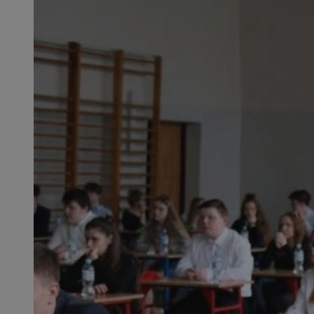
SessID
QeSessID
MvSessID
msToken
__cf_bm
__cf_bm
VISITOR_PRIVACY_
CookieScriptConse