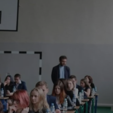
tyfikator sesji.
tyfikator sesji.
tyfikator sesji.
 celów
a, zapewniając, że
i, a ich dane są
przez witrynę
sług.
iania ludzi i botów.
ernetowej, ponieważ
aportów na temat
towej.
iania ludzi i botów.
ernetowej, ponieważ
aportów na temat
towej.
o przechowywania
watności dla ich
dane dotyczące
olityki i
ając, że ich
e w przyszłych
zez usługę Cookie-