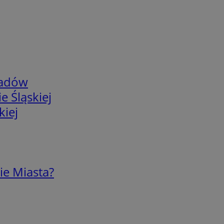
adów
e Śląskiej
kiej
ie Miasta?