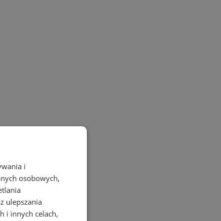
ywania i
danych osobowych,
etlania
az ulepszania
 i innych celach,