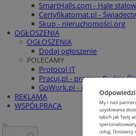
SmartHalls.com - Hale stalo
Certyfikatomat.pl - Świadec
Skup - nieruchomości.org
OGŁOSZENIA
OGŁOSZENIA
Dodaj ogłoszenie
POLECAMY
Protocol IT
Pracuj.pl - praca w Rudzie Ślą
GoWork.pl - oferty pracy
Odpowiedzia
REKLAMA
My i nasi partne
WSPÓŁPRACA
uzyskiwania dost
takich jak Twój a
spersonalizowanyc
usług.
Dostawcy s