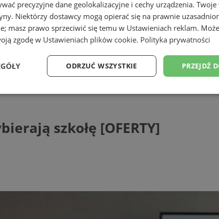
wać precyzyjne dane geolokalizacyjne i cechy urządzenia. Twoje
tryny. Niektórzy dostawcy mogą opierać się na prawnie uzasadnio
ie; masz prawo sprzeciwić się temu w
Ustawieniach reklam
. Może
woją zgodę w
Ustawieniach plików cookie
.
Polityka prywatności
EGÓŁY
ODRZUĆ WSZYSTKIE
PRZEJDŹ 
ają szkołę [OFERTY]
Wydajność
Targetowanie
Funkcjonalność
Ni
ybierają szkołę [OFERTY]
ezbędne
Wydajność
Targetowanie
Funkcjonalność
Niesklasyfikow
ie umożliwiają korzystanie z podstawowych funkcji strony internetowej, takich jak log
Bez niezbędnych plików cookie nie można prawidłowo korzystać ze strony internetowe
Provider
/
Okres
Opis
Domena
przechowywania