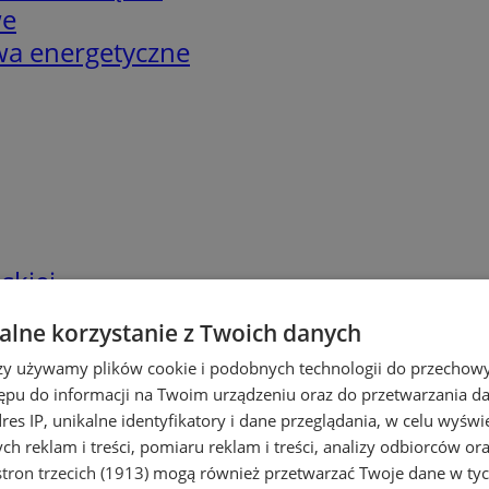
we
twa energetyczne
skiej
lne korzystanie z Twoich danych
rzy używamy plików cookie i podobnych technologii do przechow
ępu do informacji na Twoim urządzeniu oraz do przetwarzania 
dres IP, unikalne identyfikatory i dane przeglądania, w celu wyświ
h reklam i treści, pomiaru reklam i treści, analizy odbiorców or
tron trzecich (1913)
mogą również przetwarzać Twoje dane w tych