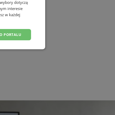
 wybory dotyczą
nym interesie
sz w każdej
DO PORTALU
esklasyfikowane
ane
owanie użytkownika i
j.