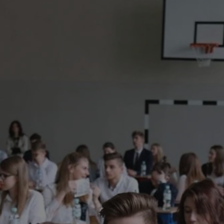
rudaslaska.com.pl
1 rok
Ten plik cookie przechowuje iden
rudaslaska.com.pl
1 rok
Ten plik cookie przechowuje iden
rudaslaska.com.pl
1 rok
Ten plik cookie przechowuje iden
.tiktok.com
1 tydzień 3 dni
Ten plik cookie jest używany do
uwierzytelniania i bezpieczeństw
użytkownicy pozostają zalogowan
zabezpieczone, jak poruszać się 
internetową lub interakcji z jej u
30 minut
Ten plik cookie służy do rozróżn
Cloudflare Inc.
Jest to korzystne dla strony int
.x.com
umożliwia tworzenie ważnych r
korzystania z jej witryny interne
29 minut 59
Ten plik cookie służy do rozróżn
Cloudflare Inc.
sekund
Jest to korzystne dla strony int
.twitter.com
umożliwia tworzenie ważnych r
korzystania z jej witryny interne
Polityce prywatności Google
METADATA
5 miesięcy 4
Ten plik cookie jest używany d
YouTube
tygodnie
zgody użytkownika i wyboru pry
.youtube.com
interakcji z witryną. Rejestruje 
zgody odwiedzającego na różne p
ustawienia prywatności, zapewni
preferencje zostaną uhonorowan
sesjach.
nt
4 tygodnie 2 dni
Ten plik cookie jest używany pr
CookieScript