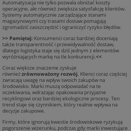
Automatyzacja nie tylko pozwala obniżać koszty
operacyjne, ale również zwiększa satysfakcję klientów.
Systemy automatycznie zarządzające stanami
magazynowymi czy trasami dostaw pomagają
zgromadzić zaoszczędzić i ograniczyć ryzyko błędów.
>> Pamiętaj:
Konsumenci coraz bardziej doceniają
także transparentność i przewidywalność dostaw,
dlatego logistyka staje się dziś jednym z elementów
wyróżniających markę na tle konkurencji.
<<
Coraz większe znaczenie zyskuje
również
zrównoważony rozwój
. Klienci coraz częściej
zwracają uwagę na wpływ swoich zakupów na
środowisko. Marki muszą odpowiadać na te
oczekiwania, wdrażając opakowania przyjazne
recyklingowi oraz bardziej ekologiczne procesy. Ten
trend staje się czynnikiem, który realnie wpływa na
decyzje zakupowe.
Firmy, które ignorują kwestie środowiskowe ryzykują
pogorszenie wizerunku, podczas gdy marki inwestujące