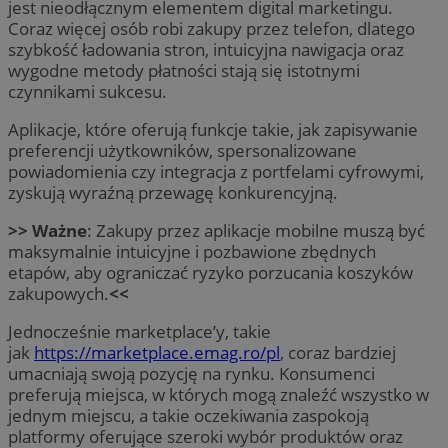
jest nieodłącznym elementem digital marketingu.
Coraz więcej osób robi zakupy przez telefon, dlatego
szybkość ładowania stron, intuicyjna nawigacja oraz
wygodne metody płatności stają się istotnymi
czynnikami sukcesu.
Aplikacje, które oferują funkcje takie, jak zapisywanie
preferencji użytkowników, spersonalizowane
powiadomienia czy integracja z portfelami cyfrowymi,
zyskują wyraźną przewagę konkurencyjną.
>> Ważne
: Zakupy przez aplikacje mobilne muszą być
maksymalnie intuicyjne i pozbawione zbędnych
etapów, aby ograniczać ryzyko porzucania koszyków
zakupowych.
<<
Jednocześnie marketplace’y, takie
jak
https://marketplace.emag.ro/pl
, coraz bardziej
umacniają swoją pozycję na rynku. Konsumenci
preferują miejsca, w których mogą znaleźć wszystko w
jednym miejscu, a takie oczekiwania zaspokoją
platformy oferujące szeroki wybór produktów oraz