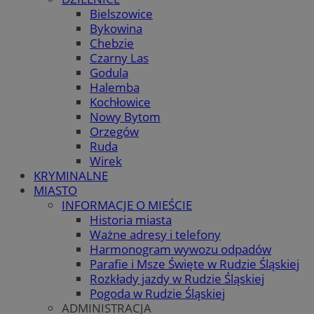
Bielszowice
Bykowina
Chebzie
Czarny Las
Godula
Halemba
Kochłowice
Nowy Bytom
Orzegów
Ruda
Wirek
KRYMINALNE
MIASTO
INFORMACJE O MIEŚCIE
Historia miasta
Ważne adresy i telefony
Harmonogram wywozu odpadów
Parafie i Msze Święte w Rudzie Śląskiej
Rozkłady jazdy w Rudzie Śląskiej
Pogoda w Rudzie Śląskiej
ADMINISTRACJA