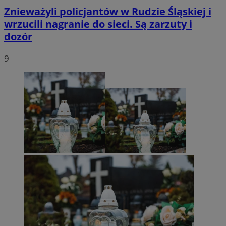
Znieważyli policjantów w Rudzie Śląskiej i
wrzucili nagranie do sieci. Są zarzuty i
dozór
9