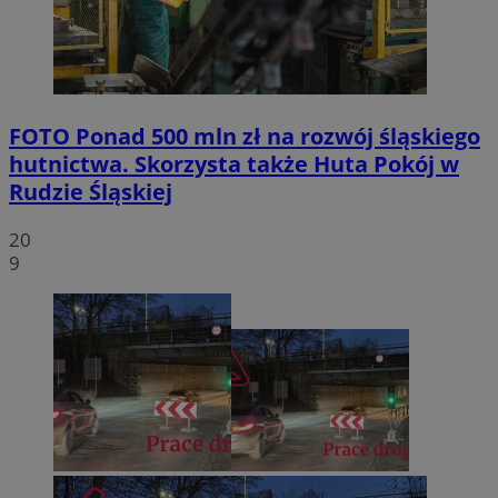
FOTO
Ponad 500 mln zł na rozwój śląskiego
hutnictwa. Skorzysta także Huta Pokój w
Rudzie Śląskiej
20
9